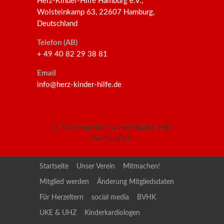
Herz-Kinder-Hilfe Hamburg e.V.,
Wolsteinkamp 63, 22607 Hamburg,
Deutschland
Telefon (AB)
+ 49 40 82 29 38 81
Email
info@herz-kinder-hilfe.de
© 2026
copyright by Herz-Kinder-Hilfe
Hamburg e.V.
Startseite
Unser Verein
Mitmachen!
Mitglied werden
Änderung Mitgliedsdaten
Für Herzeltern
social media
BVHK
UKE & UHZ
Kinderkardiologen