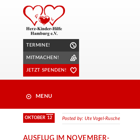
TERMINE!
MITMACHEN!
JETZT SPENDEN!
MENU
OKTOBER
12
Posted by:
Ute Vogel-Rusche
AUSFLUG IM NOVEMBER-