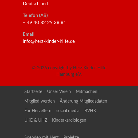
Deutschland
Telefon (AB)
+ 49 40 82 29 38 81
Email
info@herz-kinder-hilfe.de
© 2026
copyright by Herz-Kinder-Hilfe
Hamburg e.V.
Startseite
Unser Verein
Mitmachen!
Mitglied werden
Änderung Mitgliedsdaten
Für Herzeltern
social media
BVHK
UKE & UHZ
Kinderkardiologen
Spenden mit Herz
Projekte