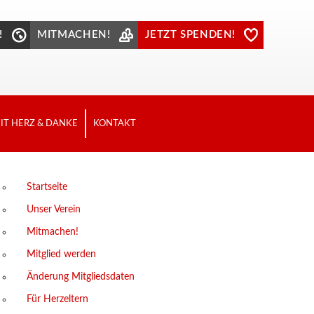
!
MITMACHEN!
JETZT SPENDEN!
IT HERZ & DANKE
KONTAKT
Startseite
Unser Verein
Mitmachen!
Mitglied werden
Änderung Mitgliedsdaten
Für Herzeltern