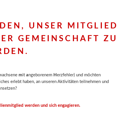
DEN, UNSER MITGLIED
RER GEMEINSCHAFT ZU
RDEN
.
wachsene
m
it
a
ngeborenem
H
erzfehler) und möchten
eiches erlebt haben, an unseren Aktivitäten teilnehmen und
einsetzen?
lienmitglied werden und sich engagieren.