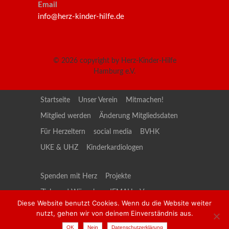
Email
info@herz-kinder-hilfe.de
© 2026
copyright by Herz-Kinder-Hilfe
Hamburg e.V.
Startseite
Unser Verein
Mitmachen!
Mitglied werden
Änderung Mitgliedsdaten
Für Herzeltern
social media
BVHK
UKE & UHZ
Kinderkardiologen
Spenden mit Herz
Projekte
Ziele und Wünsche
JEMAH e.V.
Diese Website benutzt Cookies. Wenn du die Website weiter
social media-JEMAH
Kontakt
nutzt, gehen wir von deinem Einverständnis aus.
Datenschutzerklärung
Impressum
OK
Nein
Datenschutzerklärung