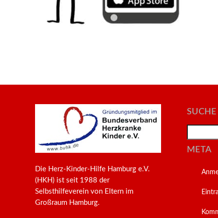
SUCHE
Search
META
Die Herz-Kinder-Hilfe Hamburg e.V.
Anme
(HKH) ist seit 1988 der
Selbsthilfeverein von Eltern im
Eintr
Großraum Hamburg.
Komm