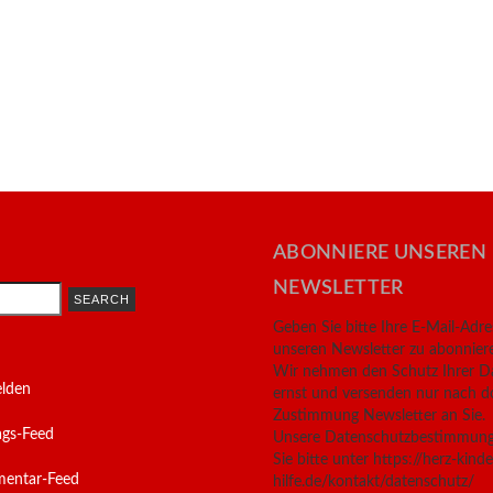
ABONNIERE UNSEREN
NEWSLETTER
Geben Sie bitte Ihre E-Mail-Adr
unseren Newsletter zu abonnier
Wir nehmen den Schutz Ihrer D
lden
ernst und versenden nur nach d
Zustimmung Newsletter an Sie.
ags-Feed
Unsere Datenschutzbestimmung
Sie bitte unter https://herz-kinde
entar-Feed
hilfe.de/kontakt/datenschutz/