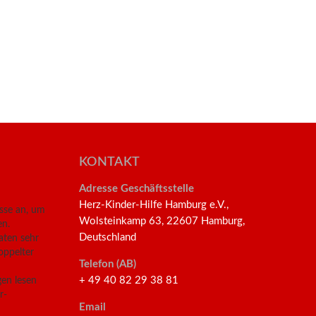
KONTAKT
Adresse Geschäftsstelle
Herz-Kinder-Hilfe Hamburg e.V.,
esse an, um
Wolsteinkamp 63, 22607 Hamburg,
en.
Deutschland
aten sehr
oppelter
Telefon (AB)
+ 49 40 82 29 38 81
en lesen
r-
Email