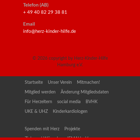
Telefon (AB)
+ 49 40 82 29 38 81
Email
info@herz-kinder-hilfe.de
© 2026
copyright by Herz-Kinder-Hilfe
Hamburg e.V.
Startseite
Unser Verein
Mitmachen!
Mitglied werden
Änderung Mitgliedsdaten
Für Herzeltern
social media
BVHK
UKE & UHZ
Kinderkardiologen
Spenden mit Herz
Projekte
Ziele und Wünsche
JEMAH e.V.