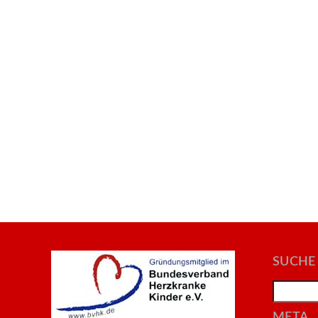
SUCHE
Search
META