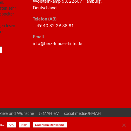
Wolsteinkamp 63, 22607 Hamburg,
en.
Deutschland
aten sehr
oppelter
Telefon (AB)
+ 49 40 82 29 38 81
en lesen
r-
Email
info@herz-kinder-hilfe.de
Ziele und Wünsche
JEMAH e.V.
social media-JEMAH
g
Impressum
us.
OK
Nein
Datenschutzerklärung