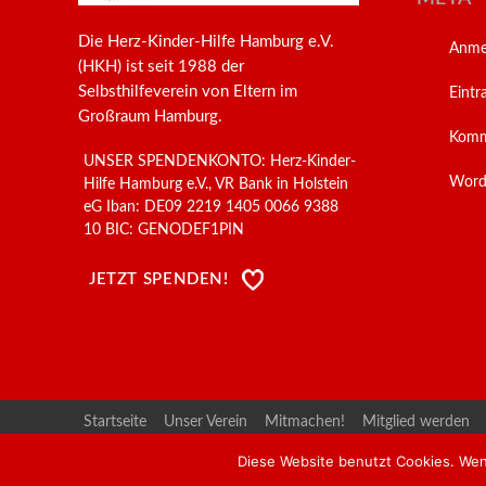
Die Herz-Kinder-Hilfe Hamburg e.V.
Anme
(HKH) ist seit 1988 der
Selbsthilfeverein von Eltern im
Eintr
Großraum Hamburg.
Komm
UNSER SPENDENKONTO: Herz-Kinder-
Word
Hilfe Hamburg e.V., VR Bank in Holstein
eG Iban: DE09 2219 1405 0066 9388
10 BIC: GENODEF1PIN
JETZT SPENDEN!
Startseite
Unser Verein
Mitmachen!
Mitglied werden
Für Herzeltern
social media
BVHK
UKE & UHZ
Kind
Diese Website benutzt Cookies. Wen