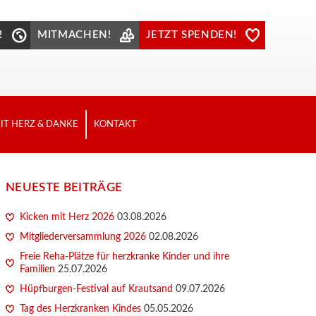
!
MITMACHEN!
JETZT SPENDEN!
IT HERZ & DANKE
KONTAKT
NEUESTE BEITRÄGE
Kicken mit Herz 2026
03.08.2026
Mitgliederversammlung 2026
02.08.2026
Freie Reha-Plätze für herzkranke Kinder und ihre
Familien
25.07.2026
Hüpfburgen-Festival auf Krautsand
09.07.2026
Tag des Herzkranken Kindes
05.05.2026