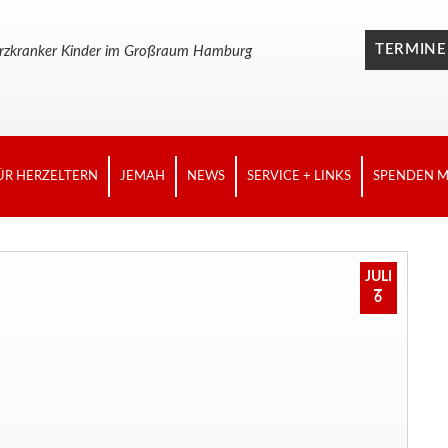
TERMINE
n herzkranker Kinder im Großraum Hamburg
ÜR HERZELTERN
JEMAH
NEWS
SERVICE + LINKS
SPENDEN M
JULI
6