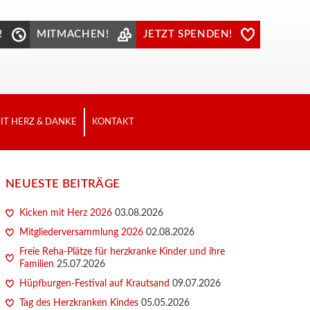
!
MITMACHEN!
JETZT SPENDEN!
IT HERZ & DANKE
KONTAKT
NEUESTE BEITRÄGE
Kicken mit Herz 2026
03.08.2026
Mitgliederversammlung 2026
02.08.2026
Freie Reha-Plätze für herzkranke Kinder und ihre
Familien
25.07.2026
Hüpfburgen-Festival auf Krautsand
09.07.2026
Tag des Herzkranken Kindes
05.05.2026