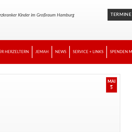
TERMINE
n herzkranker Kinder im Großraum Hamburg
ÜR HERZELTERN
JEMAH
NEWS
SERVICE + LINKS
SPENDEN M
MAI
5