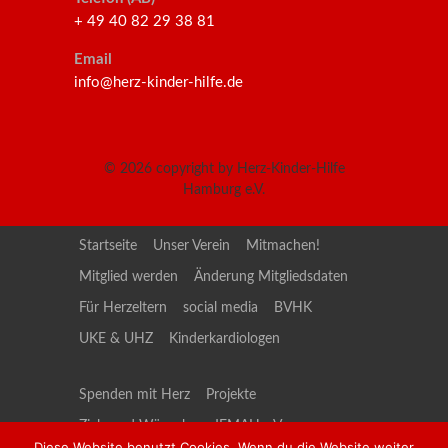
+ 49 40 82 29 38 81
Email
info@herz-kinder-hilfe.de
© 2026
copyright by Herz-Kinder-Hilfe
Hamburg e.V.
Startseite
Unser Verein
Mitmachen!
Mitglied werden
Änderung Mitgliedsdaten
Für Herzeltern
social media
BVHK
UKE & UHZ
Kinderkardiologen
Spenden mit Herz
Projekte
Ziele und Wünsche
JEMAH e.V.
Diese Website benutzt Cookies. Wenn du die Website weiter