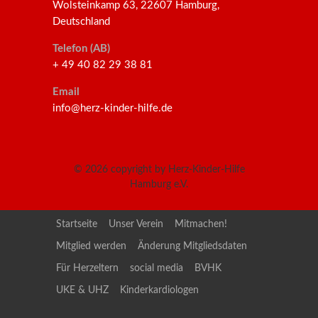
Wolsteinkamp 63, 22607 Hamburg,
Deutschland
Telefon (AB)
+ 49 40 82 29 38 81
Email
info@herz-kinder-hilfe.de
© 2026
copyright by Herz-Kinder-Hilfe
Hamburg e.V.
Startseite
Unser Verein
Mitmachen!
Mitglied werden
Änderung Mitgliedsdaten
Für Herzeltern
social media
BVHK
UKE & UHZ
Kinderkardiologen