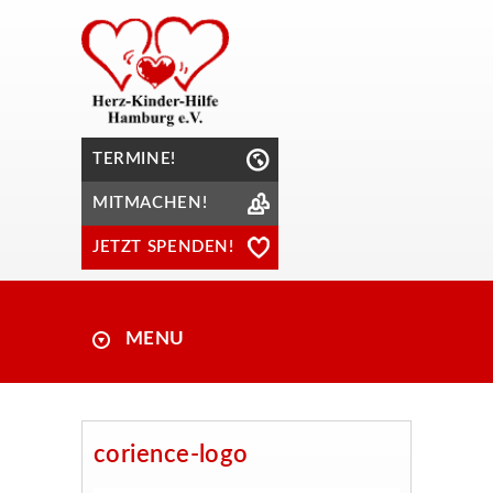
TERMINE!
MITMACHEN!
JETZT SPENDEN!
MENU
corience-logo