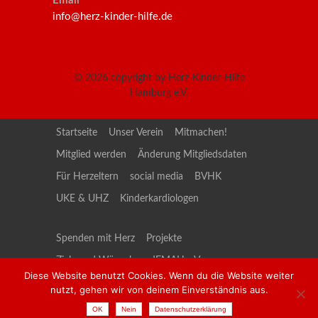
Email
info@herz-kinder-hilfe.de
© 2026
copyright by Herz-Kinder-Hilfe
Hamburg e.V.
Startseite
Unser Verein
Mitmachen!
Mitglied werden
Änderung Mitgliedsdaten
Für Herzeltern
social media
BVHK
UKE & UHZ
Kinderkardiologen
Spenden mit Herz
Projekte
Ziele und Wünsche
JEMAH e.V.
Diese Website benutzt Cookies. Wenn du die Website weiter
social media-JEMAH
Kontakt
nutzt, gehen wir von deinem Einverständnis aus.
Datenschutzerklärung
Impressum
OK
Nein
Datenschutzerklärung