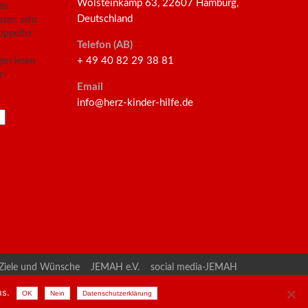
Wolsteinkamp 63, 22607 Hamburg,
en.
Deutschland
aten sehr
oppelter
Telefon (AB)
+ 49 40 82 29 38 81
en lesen
r-
Email
info@herz-kinder-hilfe.de
Ziele und Wünsche
JEMAH e.V.
social media-JEMAH
g
Impressum
us.
OK
Nein
Datenschutzerklärung