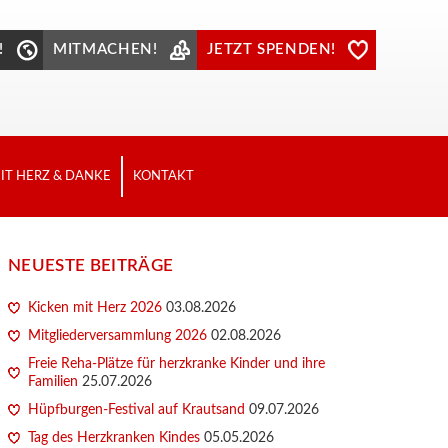
!
MITMACHEN!
JETZT SPENDEN!
IT HERZ & DANKE
KONTAKT
NEUESTE BEITRÄGE
Kicken mit Herz 2026
03.08.2026
Mitgliederversammlung 2026
02.08.2026
Freie Reha-Plätze für herzkranke Kinder und ihre
Familien
25.07.2026
Hüpfburgen-Festival auf Krautsand
09.07.2026
Tag des Herzkranken Kindes
05.05.2026