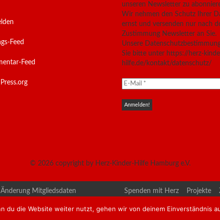
unseren Newsletter zu abonnier
Wir nehmen den Schutz Ihrer D
lden
ernst und versenden nur nach d
Zustimmung Newsletter an Sie.
ags-Feed
Unsere Datenschutzbestimmung
Sie bitte unter https://herz-kinde
entar-Feed
hilfe.de/kontakt/datenschutz/
Press.org
© 2026
copyright by Herz-Kinder-Hilfe Hamburg e.V.
Änderung Mitgliedsdaten
Spenden mit Herz
Projekte
erkardiologen
Kontakt
Datenschutzerklärun
n du die Website weiter nutzt, gehen wir von deinem Einverständnis a