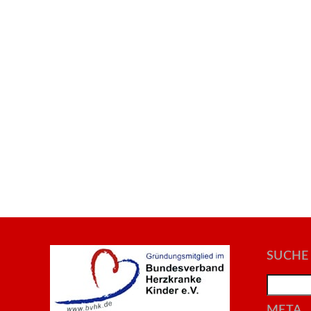
SUCHE
Search
META