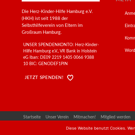
Die Herz-Kinder-Hilfe Hamburg e.V.
Anme
(HKH) ist seit 1988 der
Selbsthilfeverein von Eltern im
Eintr
Großraum Hamburg.
Komm
UNSER SPENDENKONTO: Herz-Kinder-
Word
Hilfe Hamburg e.V., VR Bank in Holstein
eG Iban: DE09 2219 1405 0066 9388
10 BIC: GENODEF1PIN
JETZT SPENDEN!
Startseite
Unser Verein
Mitmachen!
Mitglied werden
Für Herzeltern
social media
BVHK
UKE & UHZ
Kind
Diese Website benutzt Cookies. Wen