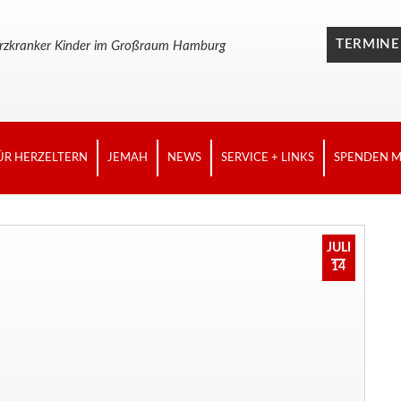
TERMINE
n herzkranker Kinder im Großraum Hamburg
ÜR HERZELTERN
JEMAH
NEWS
SERVICE + LINKS
SPENDEN M
JULI
14