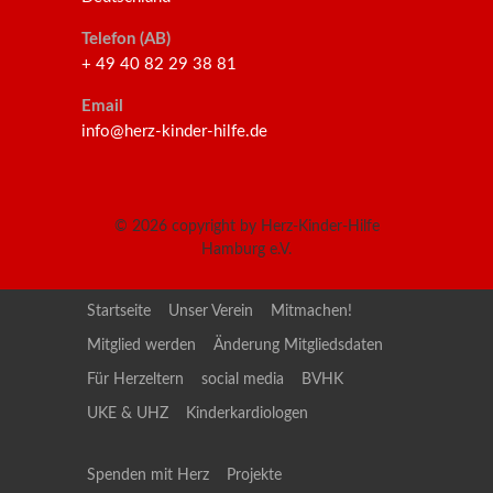
Telefon (AB)
+ 49 40 82 29 38 81
Email
info@herz-kinder-hilfe.de
© 2026
copyright by Herz-Kinder-Hilfe
Hamburg e.V.
Startseite
Unser Verein
Mitmachen!
Mitglied werden
Änderung Mitgliedsdaten
Für Herzeltern
social media
BVHK
UKE & UHZ
Kinderkardiologen
Spenden mit Herz
Projekte